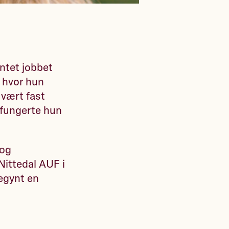
entet jobbet
 hvor hun
 vært fast
 fungerte hun
 og
 Nittedal AUF i
begynt en