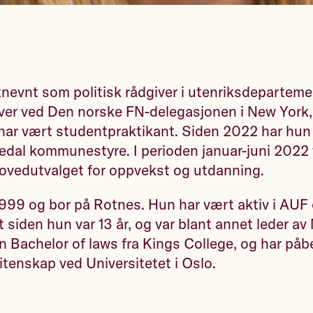
utnevnt som politisk rådgiver i utenriksdepartem
ver ved Den norske FN-delegasjonen i New York,
 har vært studentpraktikant. Siden 2022 har hun
edal kommunestyre. I perioden januar-juni 2022
hovedutvalget for oppvekst og utdanning.
i 1999 og bor på Rotnes. Hun har vært aktiv i AUF
 siden hun var 13 år, og var blant annet leder av
en Bachelor of laws fra Kings College, og har på
vitenskap ved Universitetet i Oslo.