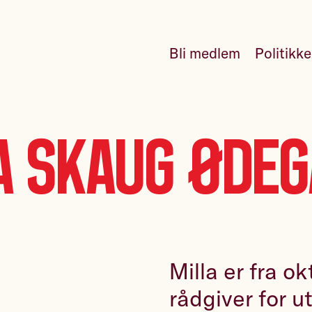
Bli medlem
Politikk
a Skaug Øde
Milla er fra o
rådgiver for 