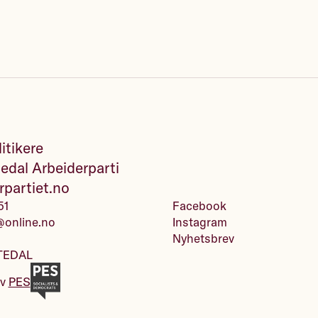
itikere
edal Arbeiderparti
rpartiet.no
51
Facebook
@online.no
Instagram
Nyhetsbrev
TEDAL
av
PES