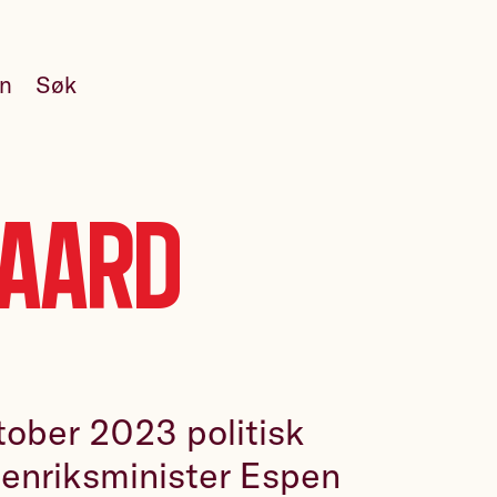
en
Søk
gaard
ktober 2023 politisk
utenriksminister Espen