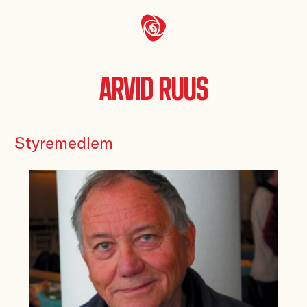
Arvid Ruus
Styremedlem